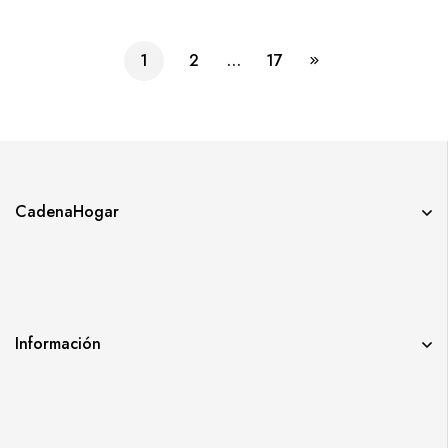
1
2
…
17
CadenaHogar
Información