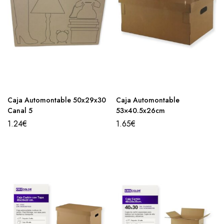
Caja Automontable 50x29x30
Caja Automontable
Canal 5
53×40.5x26cm
1.24
€
1.65
€