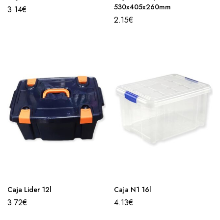
530x405x260mm
3.14
€
2.15
€
Caja Lider 12l
Caja N1 16l
3.72
€
4.13
€