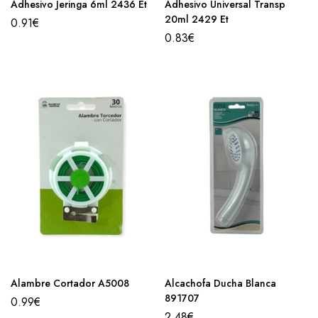
Adhesivo Jeringa 6ml 2436 Et
Adhesivo Universal Transp
20ml 2429 Et
0.91
€
0.83
€
Alambre Cortador A5008
Alcachofa Ducha Blanca
891707
0.99
€
2.48
€