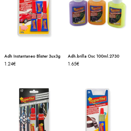
Adh Instantaneo Blister 3ux3g
Adh.brilla Osc 100ml.2730
1.24
€
1.65
€