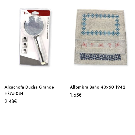
Alcachofa Ducha Grande
Alfombra Baño 40×60 1942
Hk75-034
1.65
€
2.48
€