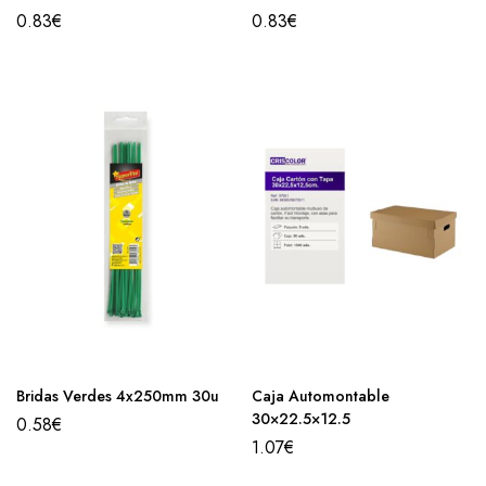
0.83
€
0.83
€
Bridas Verdes 4x250mm 30u
Caja Automontable
30×22.5×12.5
0.58
€
1.07
€