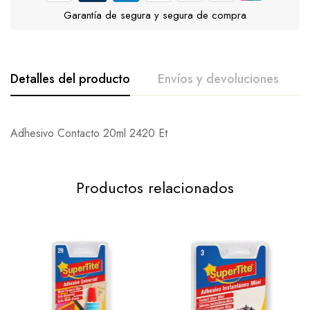
Garantía de segura y segura de compra
Detalles del producto
Envíos y devoluciones
De La Calificación Y Revisión De
Pregunta Y Respuesta
Adhesivo Contacto 20ml 2420 Et
Base en 0 Comentarios
0
Preguntas
Una Pregunta
Productos relacionados
Escribe una reseña
No hay ninguna pregunta encontrado.
Todavía no hay comentarios.