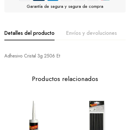
Garantía de segura y segura de compra
Detalles del producto
Envíos y devoluciones
De La Calificación Y Revisión De
Pregunta Y Respuesta
Adhesivo Cristal 3g 2506 Et
Base en 0 Comentarios
0
Preguntas
Una Pregunta
Productos relacionados
Escribe una reseña
No hay ninguna pregunta encontrado.
Todavía no hay comentarios.