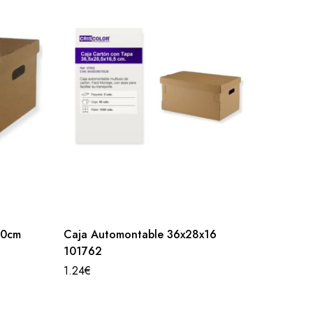
20cm
Caja Automontable 36x28x16
Caja C
101762
0.91
€
1.24
€