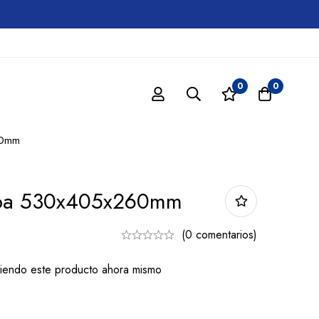
0
0
60mm
apa 530x405x260mm
(0 comentarios)
iendo este producto ahora mismo