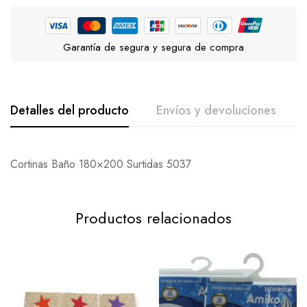
Garantía de segura y segura de compra
Detalles del producto
Envíos y devoluciones
De La Calificación Y Revisión De
Pregunta Y Respuesta
Cortinas Baño 180×200 Surtidas 5037
Base en 0 Comentarios
0
Preguntas
Una Pregunta
Productos relacionados
Escribe una reseña
No hay ninguna pregunta encontrado.
Todavía no hay comentarios.