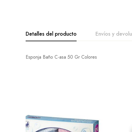
Detalles del producto
Envíos y devol
De La Califica
Pregunta Y Re
Esponja Baño C-asa 50 Gr Colores
0
Preguntas
Base en
Todavía no hay comenta
No hay ninguna pregun