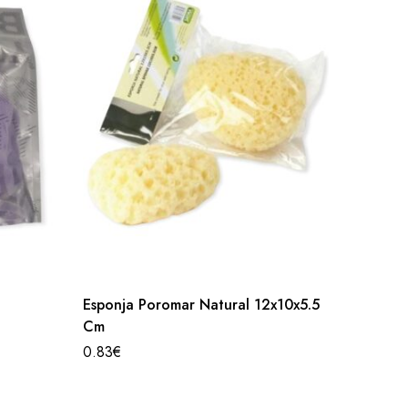
Esponja Poromar Natural 12x10x5.5
Esponja
Cm
0.70
€
0.83
€